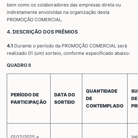
bem como os colaboradores das empresas direta ou
indiretamente envolvidas na organização desta
PROMOÇÃO COMERCIAL.
4. DESCRIÇÃO DOS PRÊMIOS
4.1
Durante o período da PROMOÇÃO COMERCIAL será
realizado 01 (um) sorteio, conforme especificado abaixo:
QUADRO II
QUANTIDADE
SU
PERÍODO DE
DATA DO
DE
DE
PARTICIPAÇÃO
SORTEIO
CONTEMPLADO
PR
01/12/2025 a
Va