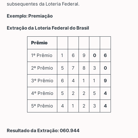
subsequentes da Loteria Federal.
Exemplo: Premiação
Extração da Loteria Federal do Brasil
Prêmio
1º Prêmio
1
6
9
0
6
2º Prêmio
5
7
8
3
0
3º Prêmio
6
4
1
1
9
4º Prêmio
5
2
2
5
4
5º Prêmio
4
1
2
3
4
Resultado da Extração: 060.944